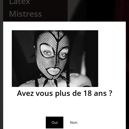
Latex
Mistress
Bonjour et bienvenue sur
le site de Dame Roxy
Sansya ! Je serai présente
du 27 Juillet au 5 Août en
Dordogne... n'hésitez pas
à venir me voir... à très
bientôt !
Avez vous plus de 18 ans ?
Vous devez avoir plus de 18 ans pour visiter ce site.
Oui
Non