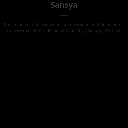
Sansya
Domination et fétichisme dans un environnement de matières.
La perversité et le sadisme de Dame Roxy Sansya, n'ont pas
d'égaux. Son emprise sur ses soumis est telle qu'ils ne peuvent
s'en défaire. Son plaisir à dominer est pour le soumis le gage
d'être traité en fonction de son rang mais toujours heureux
d'être aux pieds de sa maîtresse. Sa simple présence vous fera
trembler. Vous la vénèrerez, serez obéissant et fier qu'elle
daigne vous regarder et vous ordonner d'être sa chose. Lui
appartenir et la satisfaire sera votre sacerdoce.