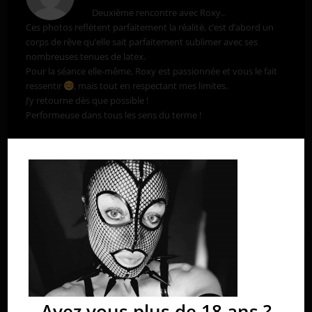
Deuxième rencontre avec Roxy..
Ces photos reflètent parfaitement la réalité, c’est d’abord un
corps de rêve qu’elle sait parfaitement sublimer avec ses
nombreuses tenues de latex.
Pour la séance elle-même, Roxy est passionnée et vous le fait
ressentir
, mais tout en respectant mes limites.
J’y retourne dès que possible !
Performeuse dans tous les sens du terme !
Répondre
Laisser un commentaire
Avez vous plus de 18 ans ?