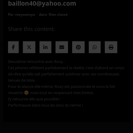
baillon40@yahoo.com
Par
roxysansya
dans
Non classé
Share this content:
Deuxième rencontre avec Roxy..
Ces photos reflètent parfaitement la réalité, c’est d’abord un corps
de rêve qu’elle sait parfaitement sublimer avec ses nombreuses
tenues de latex.
Pour la séance elle-même, Roxy est passionnée et vous le fait
ressentir
, mais tout en respectant mes limites.
J’y retourne dès que possible !
Performeuse dans tous les sens du terme !